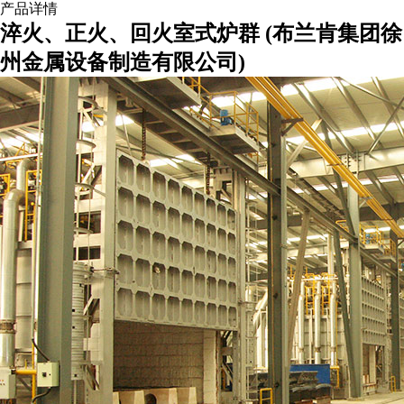
产品详情
淬火、正火、回火室式炉群 (布兰肯集团徐
州金属设备制造有限公司)